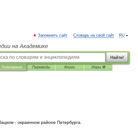
Запомнить сайт
Словарь на свой сайт
RU
едии на Академике
Найти!
Толкования
Переводы
Книги
Игры ⚽
бацком
-
окраинном
районе
Петербурга
.