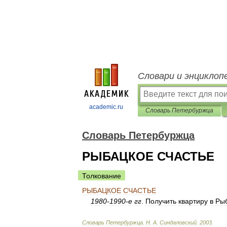
Словари и энциклоп
academic.ru
Словарь Петербуржца
Словарь Петербуржца
РЫБАЦКОЕ СЧАСТЬЕ
Толкование
РЫБАЦКОЕ
СЧАСТЬЕ
1980
-
1990
-
е
гг
.
Получить
квартиру
в
Ры
Словарь
Петербуржца
.
Н
.
А
.
Синдаловский
.
2003
.